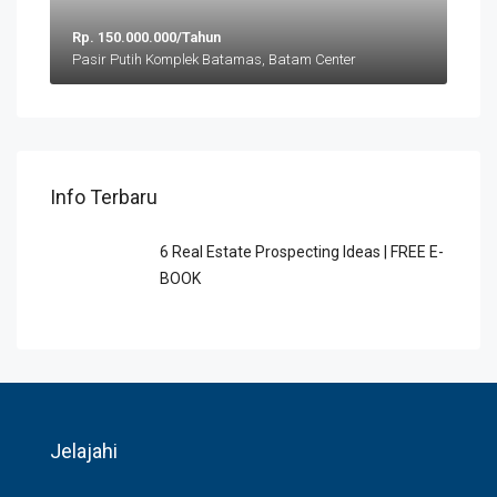
Rp. 150.000.000/Tahun
Pasir Putih Komplek Batamas, Batam Center
Info Terbaru
6 Rеаl Eѕtаtе Prоѕресtіng Idеаѕ | FREE E-
BOOK
Jelajahi