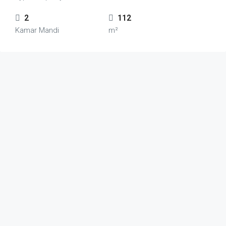
2
112
Kamar Mandi
m²