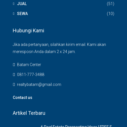
JUAL
(51)
SEWA
(10)
Hubungi Kami
Jika ada pertanyaan, silahkan kirim email. Kami akan
meresposn Anda dalam 2 x 24 jam.
Batam Center
0811-777-3488
realtybatam@gmail.com
Contact us
Artikel Terbaru
6 Rеаl Eѕtаtе Prоѕресtіng Idеаѕ | FREE E-