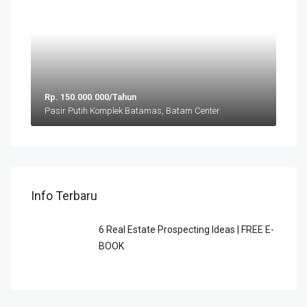
Rp. 150.000.000/Tahun
Pasir Putih Komplek Batamas, Batam Center
Info Terbaru
6 Rеаl Eѕtаtе Prоѕресtіng Idеаѕ | FREE E-
BOOK