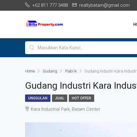
+62 811 777 3488
realtybatam@gmail.com
H
Home
Gudang
Pabrik
Gudang Industri Kara Industr
Gudang Industri Kara Indus
UNGGULAN
JUAL
HOT OFFER
Kara Industrial Park, Batam Center