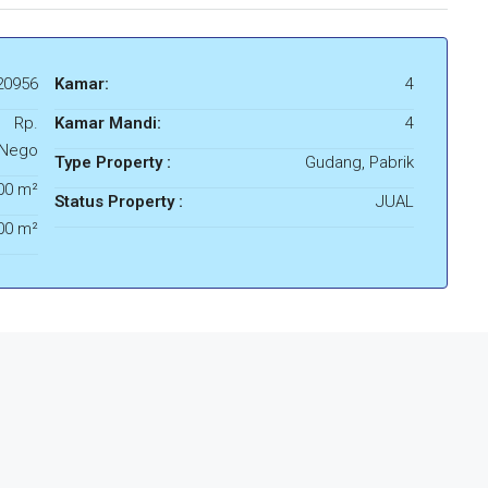
20956
Kamar:
4
Rp.
Kamar Mandi:
4
/Nego
Type Property :
Gudang, Pabrik
00 m²
Status Property :
JUAL
00 m²