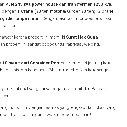
gan
PLN 245 kva power house dan transformer 1250 kva
.
pi dengan
1 Crane (30 ton motor & Girder 30 ton), 3 Crane
n girder tanpa motor
. Dengan fasilitas ini, proses produksi
n efisien.
hawatir karena properti ini memiliki
Surat Hak Guna
an properti ini sangat cocok untuk fabrikasi, welding,
ak
10 menit dari Container Port
dan berada di jantung kota
 dengan sistem keamanan 24 jam, memberikan ketenangan
y International yang hanya berjarak 5 menit dan Bandara
i kami.
g industri ini dengan fasilitas yang lengkap dan lokasi yang
mbuat janji dan jangan lewatkan kesempatan ini!