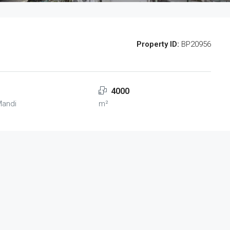
Property ID:
BP20956
4000
Mandi
m²