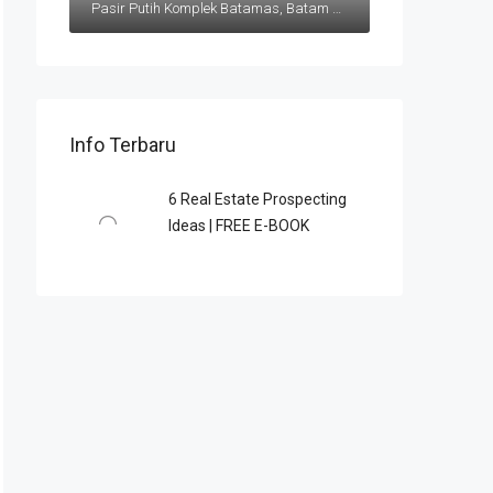
Pasir Putih Komplek Batamas, Batam Center
Info Terbaru
6 Rеаl Eѕtаtе Prоѕресtіng
Idеаѕ | FREE E-BOOK