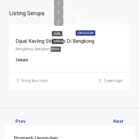
Listing Serupa
Rp.
500.000.000/Nego
UNGGULAN
JUAL
Dijual Kavling Strategis Di Bengkong
HARGA
Bengkong, Bengkong
NEGO
TANAH
Wong Bun Hock
3 years ago
Prev
Next
Properti Unggulan