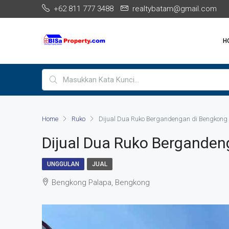
+62 811 777 3488
realtybatam@gmail.com
H
Home
Ruko
Dijual Dua Ruko Bergandengan di Bengkong
Dijual Dua Ruko Berganden
UNGGULAN
JUAL
Bengkong Palapa, Bengkong