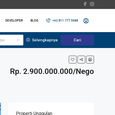
DEVELOPER
BLOG
+62 811 777 3488
ype
Selengkapnya
Cari
Rp. 2.900.000.000/Nego
Properti Unggulan