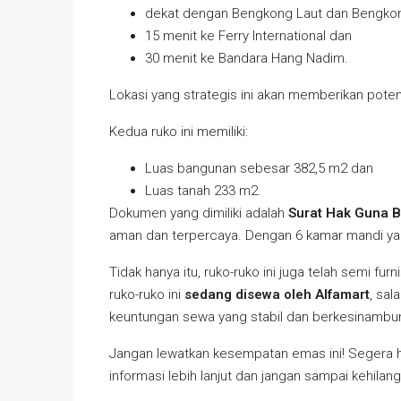
dekat dengan Bengkong Laut dan Bengkon
15 menit ke Ferry International dan
30 menit ke Bandara Hang Nadim.
Lokasi yang strategis ini akan memberikan potens
Kedua ruko ini memiliki:
Luas bangunan sebesar 382,5 m2 dan
Luas tanah 233 m2.
Dokumen yang dimiliki adalah
Surat Hak Guna 
aman dan terpercaya. Dengan 6 kamar mandi yang 
Tidak hanya itu, ruko-ruko ini juga telah semi fu
ruko-ruko ini
sedang disewa oleh Alfamart
, sal
keuntungan sewa yang stabil dan berkesinambu
Jangan lewatkan kesempatan emas ini! Segera h
informasi lebih lanjut dan jangan sampai kehila