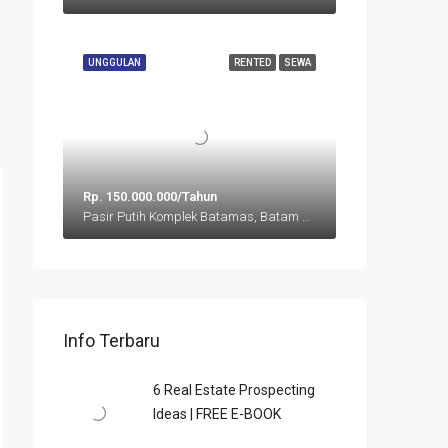
UNGGULAN
RENTED
SEWA
Rp. 150.000.000/Tahun
Pasir Putih Komplek Batamas, Batam Center
Info Terbaru
6 Rеаl Eѕtаtе Prоѕресtіng
Idеаѕ | FREE E-BOOK