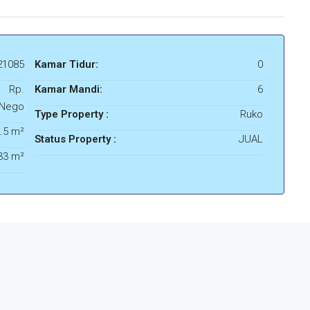
21085
Kamar Tidur:
0
Rp.
Kamar Mandi:
6
/Nego
Type Property :
Ruko
.5 m²
Status Property :
JUAL
33 m²