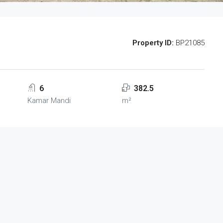
Property ID:
BP21085
6
382.5
Kamar Mandi
m²