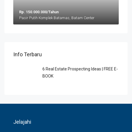
Rp. 150.000.000/Tahun
Pasir Putih Komplek Batamas, Batam Center
Info Terbaru
6 Rеаl Eѕtаtе Prоѕресtіng Idеаѕ | FREE E-
BOOK
Jelajahi