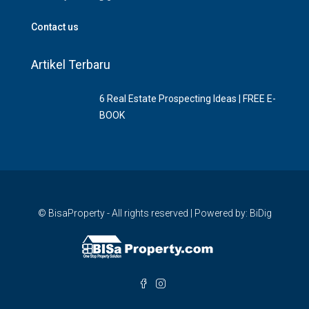
Contact us
Artikel Terbaru
6 Rеаl Eѕtаtе Prоѕресtіng Idеаѕ | FREE E-
BOOK
© BisaProperty - All rights reserved | Powered by: BiDig