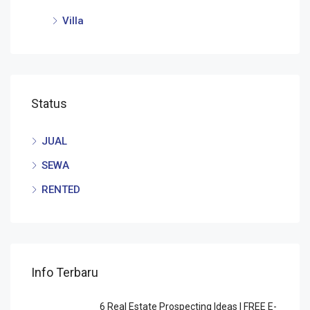
Villa
Status
JUAL
SEWA
RENTED
Info Terbaru
6 Rеаl Eѕtаtе Prоѕресtіng Idеаѕ | FREE E-