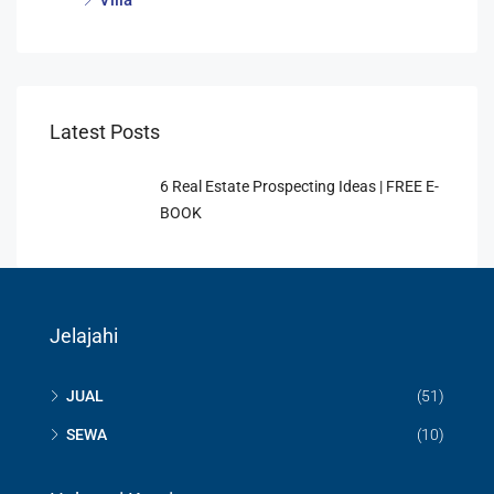
Villa
Latest Posts
6 Rеаl Eѕtаtе Prоѕресtіng Idеаѕ | FREE E-
BOOK
Jelajahi
JUAL
(51)
SEWA
(10)