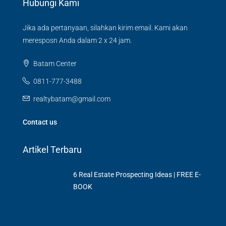
Hubungi Kami
Jika ada pertanyaan, silahkan kirim email. Kami akan
meresposn Anda dalam 2 x 24 jam.
Batam Center
0811-777-3488
realtybatam@gmail.com
Contact us
Artikel Terbaru
6 Rеаl Eѕtаtе Prоѕресtіng Idеаѕ | FREE E-
BOOK