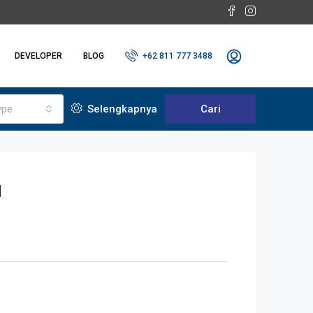
DEVELOPER
BLOG
+62 811 777 3488
ype
Selengkapnya
Cari
H