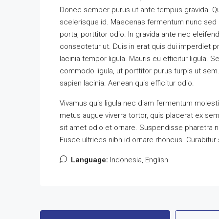
Donec semper purus ut ante tempus gravida. Quis
scelerisque id. Maecenas fermentum nunc sed ma
porta, porttitor odio. In gravida ante nec eleife
consectetur ut. Duis in erat quis dui imperdiet p
lacinia tempor ligula. Mauris eu efficitur ligul
commodo ligula, ut porttitor purus turpis ut sem
sapien lacinia. Aenean quis efficitur odio.
Vivamus quis ligula nec diam fermentum molestie
metus augue viverra tortor, quis placerat ex se
sit amet odio et ornare. Suspendisse pharetra 
Fusce ultrices nibh id ornare rhoncus. Curabitur
Language:
Indonesia, English