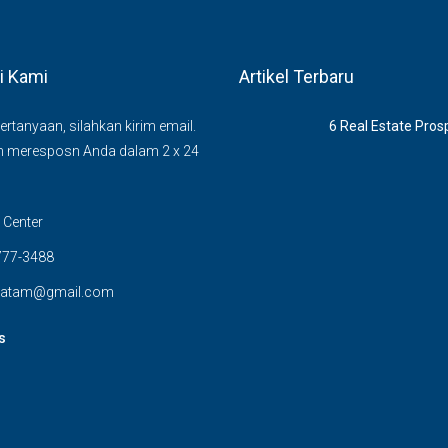
i Kami
Artikel Terbaru
ertanyaan, silahkan kirim email.
6 Rеаl Eѕtаtе Prоѕ
n meresposn Anda dalam 2 x 24
Center
777-3488
ybatam@gmail.com
s