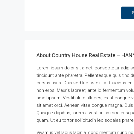
About Country House Real Estate – H
Lorem ipsum dolor sit amet, consectetur adipisc
tincidunt ante pharetra. Pellentesque quis tincidun
cursus risus. Duis sed luctus elit, at faucibus e
non eros. Mauris laoreet, ante id fermentum volutpa
amet ipsum. Vestibulum ultrices, ex at congue ve
sit amet orci. Aenean vitae congue magna. Duis d
Quisque dapibus, lorem a vestibulum scelerisque, 
quam. Ut eu tortor sollicitudin leo sodales phare
Vivamus vel lacus lacinia, condimentum nunc non