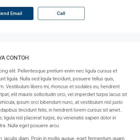
Send Email
Call
ANYA CONTOH
ing elit. Pellentesque pretium enim nec ligula cursus et
t ligula. Nulla sed ligula tincidunt, posuere tellus quis,
nim. Vestibulum libero mi, rhoncus et sodales eu, hendrerit
t, elit mauris sollicitudin orci, vel imperdiet turpis lacus sit
hicula, ipsum orci bibendum nunc, at vestibulum nisl justo
apibus tincidunt felis, in hendrerit lorem cursus sit amet.
ligula nisl placerat turpis, eu venenatis sapien dolor in
tra. Nulla eget posuere arcu.
, iaculis diam. Proin in mollis augue, eget fermentum quam.