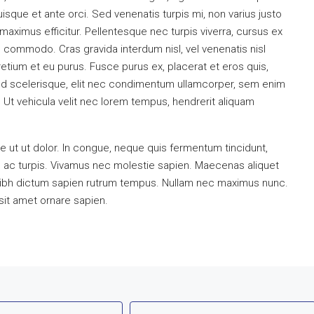
que et ante orci. Sed venenatis turpis mi, non varius justo
ximus efficitur. Pellentesque nec turpis viverra, cursus ex
nd commodo. Cras gravida interdum nisl, vel venenatis nisl
retium et eu purus. Fusce purus ex, placerat et eros quis,
a. Sed scelerisque, elit nec condimentum ullamcorper, sem enim
. Ut vehicula velit nec lorem tempus, hendrerit aliquam
 ut ut dolor. In congue, neque quis fermentum tincidunt,
m ac turpis. Vivamus nec molestie sapien. Maecenas aliquet
nibh dictum sapien rutrum tempus. Nullam nec maximus nunc.
 sit amet ornare sapien.