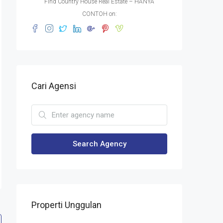
Find Country House Real Estate – HANYA
CONTOH on:
Cari Agensi
Search Agency
Properti Unggulan
Rp. 1.800.000.000/unit