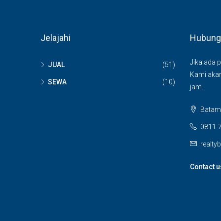
Jelajahi
Hubung
Jika ada p
JUAL
(51)
Kami aka
SEWA
(10)
jam.
Batam 
0811-
realt
Contact u