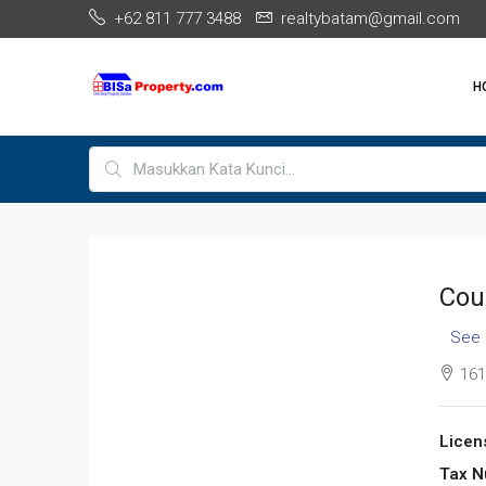
+62 811 777 3488
realtybatam@gmail.com
H
Cou
See 
161
Licen
Tax N