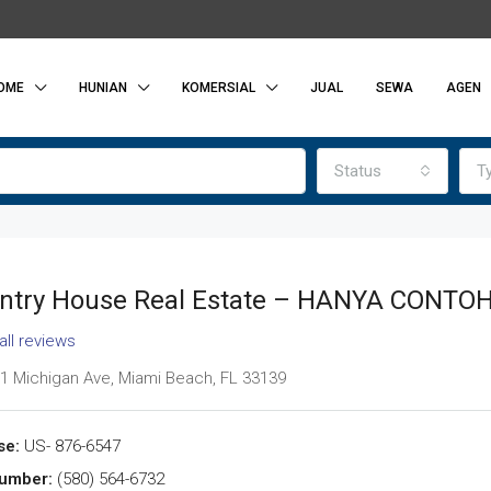
OME
HUNIAN
KOMERSIAL
JUAL
SEWA
AGEN
Status
T
ntry House Real Estate – HANYA CONTO
all reviews
1 Michigan Ave, Miami Beach, FL 33139
se:
US- 876-6547
umber:
(580) 564-6732